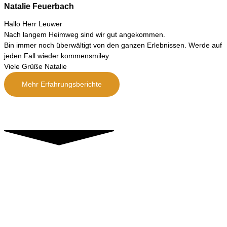
Natalie Feuerbach
Hallo Herr Leuwer
Nach langem Heimweg sind wir gut angekommen.
Bin immer noch überwältigt von den ganzen Erlebnissen. Werde auf
jeden Fall wieder kommensmiley.
Viele Grüße Natalie
Mehr Erfahrungsberichte
Kontakt
Horst Leuwer
Kapellenstrasse 3
54578 Loogh
E- Mail: info(at)rückführungstherapie-leuwer.de