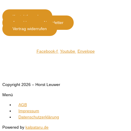
Kontaktformular
Anmeldung zum Newsletter
Vertrag widerrufen
Telefon : 06593-9020
Facebook-f
Youtube
Envelope
Alle Preise inkl. MwSt. (zzgl.Versand)
Copyright 2026 – Horst Leuwer
Menü
AGB
Impressum
Datenschutzerklärung
Powered by
kalpataru.de