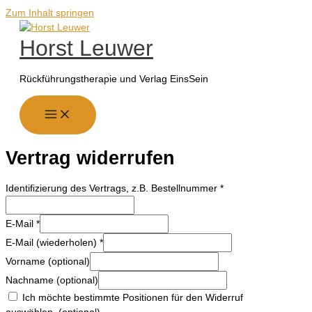
Zum Inhalt springen
Horst Leuwer
Rückführungstherapie und Verlag EinsSein
Vertrag widerrufen
Identifizierung des Vertrags, z.B. Bestellnummer
*
E-Mail
*
E-Mail (wiederholen)
*
Vorname
(optional)
Nachname
(optional)
Ich möchte bestimmte Positionen für den Widerruf