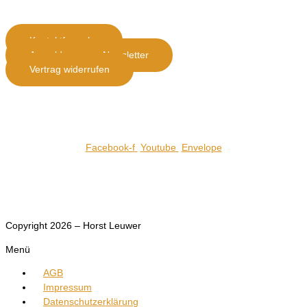
Kontaktformular
Anmeldung zum Newsletter
Vertrag widerrufen
Telefon : 06593-9020
Facebook-f
Youtube
Envelope
Alle Preise inkl. MwSt. (zzgl.Versand)
Copyright 2026 – Horst Leuwer
Menü
AGB
Impressum
Datenschutzerklärung