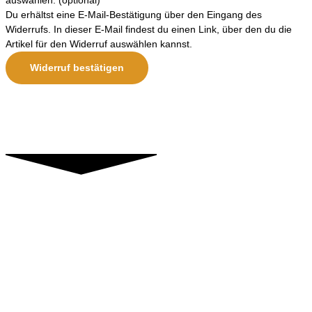
auswählen.
(optional)
Du erhältst eine E-Mail-Bestätigung über den Eingang des
Widerrufs. In dieser E-Mail findest du einen Link, über den du die
Artikel für den Widerruf auswählen kannst.
Widerruf bestätigen
Kontakt
Horst Leuwer
Kapellenstrasse 3
54578 Loogh
E- Mail: info(at)rückführungstherapie-leuwer.de