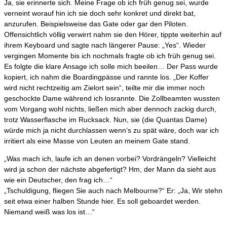
Ja, sie erinnerte sich. Meine Frage ob ich früh genug sei, wurde
verneint worauf hin ich sie doch sehr konkret und direkt bat,
anzurufen. Beispielsweise das Gate oder gar den Piloten.
Offensichtlich völlig verwirrt nahm sie den Hörer, tippte weiterhin auf
ihrem Keyboard und sagte nach längerer Pause: „Yes“. Wieder
vergingen Momente bis ich nochmals fragte ob ich früh genug sei.
Es folgte die klare Ansage ich solle mich beeilen… Der Pass wurde
kopiert, ich nahm die Boardingpässe und rannte los. „Der Koffer
wird nicht rechtzeitig am Zielort sein“, teilte mir die immer noch
geschockte Dame während ich losrannte. Die Zollbeamten wussten
vom Vorgang wohl nichts, ließen mich aber dennoch zackig durch,
trotz Wasserflasche im Rucksack. Nun, sie (die Quantas Dame)
würde mich ja nicht durchlassen wenn‘s zu spät wäre, doch war ich
irritiert als eine Masse von Leuten an meinem Gate stand.
„Was mach ich, laufe ich an denen vorbei? Vordrängeln? Vielleicht
wird ja schon der nächste abgefertigt? Hm, der Mann da sieht aus
wie ein Deutscher, den frag ich…“
„Tschuldigung, fliegen Sie auch nach Melbourne?“ Er: „Ja, Wir stehn
seit etwa einer halben Stunde hier. Es soll geboardet werden.
Niemand weiß was los ist…“