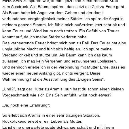
EINS-SEIN zu spüren war, kommt jetzt eine zerstörerische Kraft
zum Ausdruck. Alle Bäume spüren, dass jetzt die Zeit zu Ende geht.
Als Baum habe ich Angst vor dem Gehen und der damit
verbundenen Vergänglichkeit meiner Stärke. Ich spüre die Angst in
meinem ganzen Stamm. Ich fühle mich außerdem jetzt sehr alt und
kann Feuer und Wind kaum noch trotzen. Ein Gefühl von Trauer
kommt auf, da ich meine Stärke verloren habe.
Das verheerende Feuer bringt mich nun zu Fall. Das Feuer hat eine
unglaubliche Macht und fühlt sich heftig an. Ich spüre meine
Vergänglichkeit und stürze um. Als Baum kann ich das kaum
zulassen, ich mag kein Vergehen und erzwungenes Loslassen.
Und dennoch erlebe ich in der Verbindung mit Mutter Erde, dass es
wieder einen neuen Anfang gibt, nichts vergeht. Diese
Wahrnehmung hat die Ausstrahlung des „Ewigen Seins“.
„Und?“, sagt der Hüter zu Aramis, nun hast du schon einen kleinen
Vorgeschmack wie sich Eins Sein anfühlt, willst noch etwas?
„Ja, noch eine Erfahrung“:
So erlebt sich Aramis in einer sehr traurigen Situation.
Rückblickend erlebt er ein Leben als Mutter.
Es ist eine unerwartete späte Schwangerschaft und mit ihrem