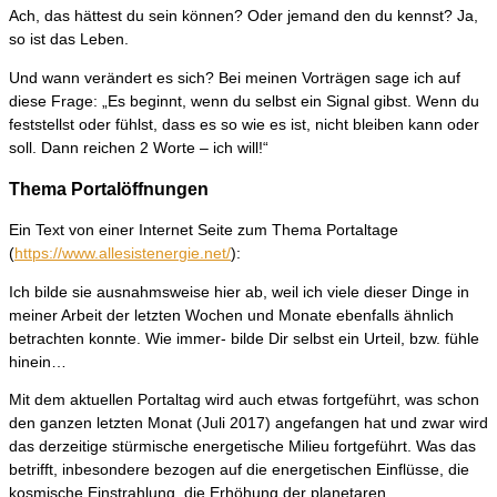
Ach, das hättest du sein können? Oder jemand den du kennst? Ja,
so ist das Leben.
Und wann verändert es sich? Bei meinen Vorträgen sage ich auf
diese Frage: „Es beginnt, wenn du selbst ein Signal gibst. Wenn du
feststellst oder fühlst, dass es so wie es ist, nicht bleiben kann oder
soll. Dann reichen 2 Worte – ich will!“
Thema Portalöffnungen
Ein Text von einer Internet Seite zum Thema Portaltage
(
https://www.allesistenergie.net/
):
Ich bilde sie ausnahmsweise hier ab, weil ich viele dieser Dinge in
meiner Arbeit der letzten Wochen und Monate ebenfalls ähnlich
betrachten konnte. Wie immer- bilde Dir selbst ein Urteil, bzw. fühle
hinein…
Mit dem aktuellen Portaltag wird auch etwas fortgeführt, was schon
den ganzen letzten Monat (Juli 2017) angefangen hat und zwar wird
das derzeitige stürmische energetische Milieu fortgeführt. Was das
betrifft, inbesondere bezogen auf die energetischen Einflüsse, die
kosmische Einstrahlung, die Erhöhung der planetaren