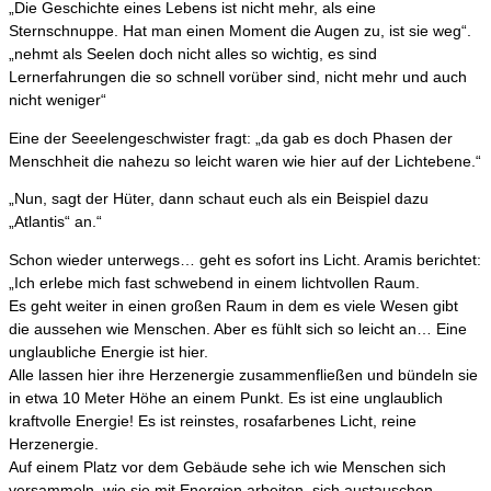
„Die Geschichte eines Lebens ist nicht mehr, als eine
Sternschnuppe. Hat man einen Moment die Augen zu, ist sie weg“.
„nehmt als Seelen doch nicht alles so wichtig, es sind
Lernerfahrungen die so schnell vorüber sind, nicht mehr und auch
nicht weniger“
Eine der Seeelengeschwister fragt: „da gab es doch Phasen der
Menschheit die nahezu so leicht waren wie hier auf der Lichtebene.“
„Nun, sagt der Hüter, dann schaut euch als ein Beispiel dazu
„Atlantis“ an.“
Schon wieder unterwegs… geht es sofort ins Licht. Aramis berichtet:
„Ich erlebe mich fast schwebend in einem lichtvollen Raum.
Es geht weiter in einen großen Raum in dem es viele Wesen gibt
die aussehen wie Menschen. Aber es fühlt sich so leicht an… Eine
unglaubliche Energie ist hier.
Alle lassen hier ihre Herzenergie zusammenfließen und bündeln sie
in etwa 10 Meter Höhe an einem Punkt. Es ist eine unglaublich
kraftvolle Energie! Es ist reinstes, rosafarbenes Licht, reine
Herzenergie.
Auf einem Platz vor dem Gebäude sehe ich wie Menschen sich
versammeln, wie sie mit Energien arbeiten, sich austauschen,