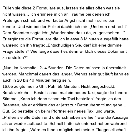
Füllen sie diese 2 Formulare aus, lassen sie alles offen was sie
nicht wissen… Ich erinnere mich an Träume bei denen ich
Prüfungen schrieb und vor lauter Angst nicht mehr schreiben
konnte. Und wie bei der Polizei dachte ich mir: „Und nun erst recht“.
Dem Beamten sagte ich: „Wunder sind dazu da, zu geschehen…“
Er ergänzte die Formulare die ich in etwa 3 Minuten ausgefüllt hatte
während ich ihn fragte: „Entschuldigen Sie, darf ich eine dumme
Frage stellen? Wie lange dauert es denn wirklich dieses Dokument
zu erstellen?“
„Nun, im Normalfall 2- 4 Stunden. Die Daten müssen ja übermittelt
werden. Manchmal dauert das länger. Wenns sehr gut läuft kann es
auch in 20 bis 40 Minuten fertig sein.
16.05 zeigte meine Uhr. Puh. 55 Minuten. Nicht eingecheckt.
Berufsverkehr… Bestell schon mal ein neues Taxi, sagte die Innere
Stimme. „Kann ich denn schon ein Taxi bestellen“ fragte ich den
Beamten, als er erklärte das er jetzt zur Datenübermittlung gehe…
Gut. So bestellte ich beim Pförtner ein neues Taxi und warte.
„Prüfen sie alle Daten und unterschreiben sie hier“ war die Aussage
als er wieder auftauchte. Schnell hatte ich unterschrieben während
ich ihn fragte: „Wäre es Ihnen möglich bei meiner Fluggesellschaft