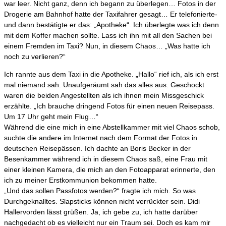
war leer. Nicht ganz, denn ich begann zu überlegen… Fotos in der
Drogerie am Bahnhof hatte der Taxifahrer gesagt… Er telefonierte-
und dann bestätigte er das: „Apotheke“. Ich überlegte was ich denn
mit dem Koffer machen sollte. Lass ich ihn mit all den Sachen bei
einem Fremden im Taxi? Nun, in diesem Chaos… „Was hatte ich
noch zu verlieren?“
Ich rannte aus dem Taxi in die Apotheke. „Hallo“ rief ich, als ich erst
mal niemand sah. Unaufgeräumt sah das alles aus. Geschockt
waren die beiden Angestellten als ich ihnen mein Missgeschick
erzählte. „Ich brauche dringend Fotos für einen neuen Reisepass.
Um 17 Uhr geht mein Flug…“
Während die eine mich in eine Abstellkammer mit viel Chaos schob,
suchte die andere im Internet nach dem Format der Fotos in
deutschen Reisepässen. Ich dachte an Boris Becker in der
Besenkammer während ich in diesem Chaos saß, eine Frau mit
einer kleinen Kamera, die mich an den Fotoapparat erinnerte, den
ich zu meiner Erstkommunion bekommen hatte.
„Und das sollen Passfotos werden?“ fragte ich mich. So was
Durchgeknalltes. Slapsticks können nicht verrückter sein. Didi
Hallervorden lässt grüßen. Ja, ich gebe zu, ich hatte darüber
nachgedacht ob es vielleicht nur ein Traum sei. Doch es kam mir