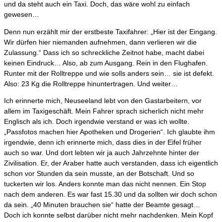
und da steht auch ein Taxi. Doch, das wäre wohl zu einfach
gewesen…
Denn nun erzählt mir der erstbeste Taxifahrer: „Hier ist der Eingang.
Wir dürfen hier niemanden aufnehmen, dann verlieren wir die
Zulassung.“ Dass ich so schreckliche Zeitnot habe, macht dabei
keinen Eindruck… Also, ab zum Ausgang. Rein in den Flughafen.
Runter mit der Rolltreppe und wie solls anders sein… sie ist defekt.
Also: 23 Kg die Rolltreppe hinuntertragen. Und weiter…
Ich erinnerte mich, Neuseeland lebt von den Gastarbeitern, vor
allem im Taxigeschäft. Mein Fahrer sprach sicherlich nicht mehr
Englisch als ich. Doch irgendwie verstand er was ich wollte.
„Passfotos machen hier Apotheken und Drogerien“. Ich glaubte ihm
irgendwie, denn ich erinnerte mich, dass dies in der Eifel früher
auch so war. Und dort lebten wir ja auch Jahrzehnte hinter der
Zivilisation. Er, der Araber hatte auch verstanden, dass ich eigentlich
schon vor Stunden da sein musste, an der Botschaft. Und so
tuckerten wir los. Anders konnte man das nicht nennen. Ein Stop
nach dem anderen. Es war fast 15.30 und da sollten wir doch schon
da sein. „40 Minuten brauchen sie“ hatte der Beamte gesagt…
Doch ich konnte selbst darüber nicht mehr nachdenken. Mein Kopf