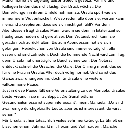
Manchmal ist sie tagelang außer Gefecht gesetzt. Familie und
Kollegen finden das nicht lustig. Der Druck wächst. Die
Bemerkungen in ihrem Umfeld nehmen zu. Ursula spürt wie sie
immer mehr Wut entwickelt. Wieso reden alle über sie, warum kann
niemand akzeptieren, dass sie sich nicht gut fühlt? Vor dem
Abendessen fragt Ursulas Mann warum sie denn in letzter Zeit so
häufig unzufrieden und gereizt sei. Den Wutausbruch kann sie
gerade noch zurückhalten. Bis zum Abendessen hat sie sich
gefangen. Reibekuchen von Ursula sind immer vorzüglich, alle
essen und sind zufrieden. Doch die kommende Nacht wird zum Tag,
denn Ursula hat unerträgliche Bauchschmerzen. Der Notarzt
entdeckt schnell die Ursache: die Galle. Der Chirurg meint, das sei
für eine Frau in Ursulas Alter doch völlig normal. Und so ist das
Ganze zwar unangenehm, doch für Ursula eine weitere
willkommene Pause.
Just in diese Pause fällt eine Veranstaltung zu der Manuela, Ursulas
beste Freundin sie mitschleppt. „Die Ganzheitliche
Gesundheitsmesse ist super interessant“, meint Manuela. „Da sind
zwar einige durchgeknallte Leute, aber es ist interessant, du wirst
sehen.“
Für Ursula ist hier tatsächlich vieles sehr merkwürdig. Es ähnelt ein
bisschen einem Jahrmarkt mit Hexen und Wahrsagern. Manche