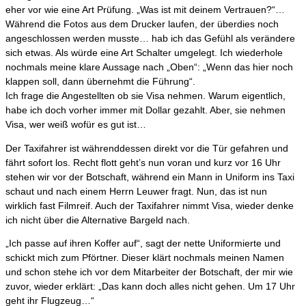
eher vor wie eine Art Prüfung. „Was ist mit deinem Vertrauen?“…
Während die Fotos aus dem Drucker laufen, der überdies noch
angeschlossen werden musste… hab ich das Gefühl als verändere
sich etwas. Als würde eine Art Schalter umgelegt. Ich wiederhole
nochmals meine klare Aussage nach „Oben“: „Wenn das hier noch
klappen soll, dann übernehmt die Führung“.
Ich frage die Angestellten ob sie Visa nehmen. Warum eigentlich,
habe ich doch vorher immer mit Dollar gezahlt. Aber, sie nehmen
Visa, wer weiß wofür es gut ist…
Der Taxifahrer ist währenddessen direkt vor die Tür gefahren und
fährt sofort los. Recht flott geht’s nun voran und kurz vor 16 Uhr
stehen wir vor der Botschaft, während ein Mann in Uniform ins Taxi
schaut und nach einem Herrn Leuwer fragt. Nun, das ist nun
wirklich fast Filmreif. Auch der Taxifahrer nimmt Visa, wieder denke
ich nicht über die Alternative Bargeld nach.
„Ich passe auf ihren Koffer auf“, sagt der nette Uniformierte und
schickt mich zum Pförtner. Dieser klärt nochmals meinen Namen
und schon stehe ich vor dem Mitarbeiter der Botschaft, der mir wie
zuvor, wieder erklärt: „Das kann doch alles nicht gehen. Um 17 Uhr
geht ihr Flugzeug…“