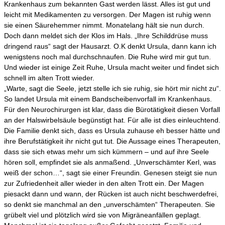
Krankenhaus zum bekannten Gast werden lässt. Alles ist gut und
leicht mit Medikamenten zu versorgen. Der Magen ist ruhig wenn
sie einen Säurehemmer nimmt. Monatelang hält sie nun durch.
Doch dann meldet sich der Klos im Hals. „Ihre Schilddrüse muss
dringend raus“ sagt der Hausarzt. O.K denkt Ursula, dann kann ich
wenigstens noch mal durchschnaufen. Die Ruhe wird mir gut tun.
Und wieder ist einige Zeit Ruhe, Ursula macht weiter und findet sich
schnell im alten Trott wieder.
„Warte, sagt die Seele, jetzt stelle ich sie ruhig, sie hört mir nicht zu“.
So landet Ursula mit einem Bandscheibenvorfall im Krankenhaus.
Für den Neurochirurgen ist klar, dass die Bürotätigkeit diesen Vorfall
an der Halswirbelsäule begünstigt hat. Für alle ist dies einleuchtend.
Die Familie denkt sich, dass es Ursula zuhause eh besser hätte und
ihre Berufstätigkeit ihr nicht gut tut. Die Aussage eines Therapeuten,
dass sie sich etwas mehr um sich kümmern – und auf ihre Seele
hören soll, empfindet sie als anmaßend. „Unverschämter Kerl, was
weiß der schon…“, sagt sie einer Freundin. Genesen steigt sie nun
zur Zufriedenheit aller wieder in den alten Trott ein. Der Magen
piesackt dann und wann, der Rücken ist auch nicht beschwerdefrei,
so denkt sie manchmal an den „unverschämten“ Therapeuten. Sie
grübelt viel und plötzlich wird sie von Migräneanfällen geplagt.