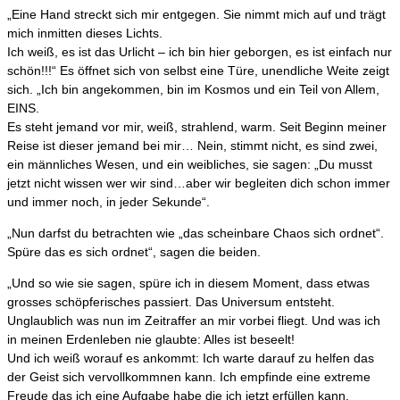
„Eine Hand streckt sich mir entgegen. Sie nimmt mich auf und trägt
mich inmitten dieses Lichts.
Ich weiß, es ist das Urlicht – ich bin hier geborgen, es ist einfach nur
schön!!!“ Es öffnet sich von selbst eine Türe, unendliche Weite zeigt
sich. „Ich bin angekommen, bin im Kosmos und ein Teil von Allem,
EINS.
Es steht jemand vor mir, weiß, strahlend, warm. Seit Beginn meiner
Reise ist dieser jemand bei mir… Nein, stimmt nicht, es sind zwei,
ein männliches Wesen, und ein weibliches, sie sagen: „Du musst
jetzt nicht wissen wer wir sind…aber wir begleiten dich schon immer
und immer noch, in jeder Sekunde“.
„Nun darfst du betrachten wie „das scheinbare Chaos sich ordnet“.
Spüre das es sich ordnet“, sagen die beiden.
„Und so wie sie sagen, spüre ich in diesem Moment, dass etwas
grosses schöpferisches passiert. Das Universum entsteht.
Unglaublich was nun im Zeitraffer an mir vorbei fliegt. Und was ich
in meinen Erdenleben nie glaubte: Alles ist beseelt!
Und ich weiß worauf es ankommt: Ich warte darauf zu helfen das
der Geist sich vervollkommnen kann. Ich empfinde eine extreme
Freude das ich eine Aufgabe habe die ich jetzt erfüllen kann.