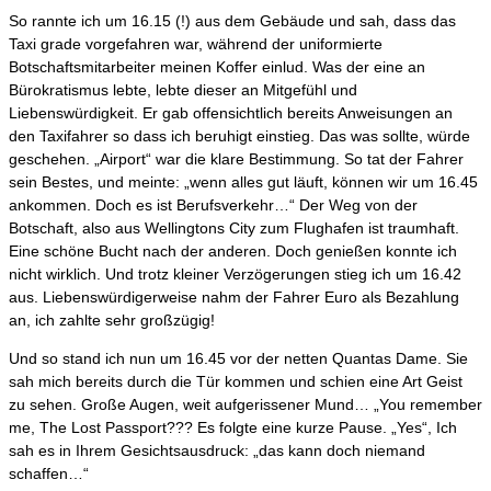
So rannte ich um 16.15 (!) aus dem Gebäude und sah, dass das
Taxi grade vorgefahren war, während der uniformierte
Botschaftsmitarbeiter meinen Koffer einlud. Was der eine an
Bürokratismus lebte, lebte dieser an Mitgefühl und
Liebenswürdigkeit. Er gab offensichtlich bereits Anweisungen an
den Taxifahrer so dass ich beruhigt einstieg. Das was sollte, würde
geschehen. „Airport“ war die klare Bestimmung. So tat der Fahrer
sein Bestes, und meinte: „wenn alles gut läuft, können wir um 16.45
ankommen. Doch es ist Berufsverkehr…“ Der Weg von der
Botschaft, also aus Wellingtons City zum Flughafen ist traumhaft.
Eine schöne Bucht nach der anderen. Doch genießen konnte ich
nicht wirklich. Und trotz kleiner Verzögerungen stieg ich um 16.42
aus. Liebenswürdigerweise nahm der Fahrer Euro als Bezahlung
an, ich zahlte sehr großzügig!
Und so stand ich nun um 16.45 vor der netten Quantas Dame. Sie
sah mich bereits durch die Tür kommen und schien eine Art Geist
zu sehen. Große Augen, weit aufgerissener Mund… „You remember
me, The Lost Passport??? Es folgte eine kurze Pause. „Yes“, Ich
sah es in Ihrem Gesichtsausdruck: „das kann doch niemand
schaffen…“