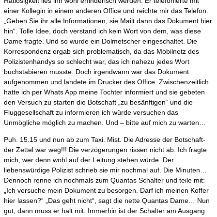
Ratlosigkeit lies ihn wohl erfinderisch werden. Er telefonierte mit
einer Kollegin in einem anderen Office und reichte mir das Telefon.
„Geben Sie ihr alle Informationen, sie Mailt dann das Dokument hier
hin“. Tolle Idee, doch verstand ich kein Wort von dem, was diese
Dame fragte. Und so wurde ein Dolmetscher eingeschaltet. Die
Korrespondenz ergab sich problematisch, da das Mobilnetz des
Polizistenhandys so schlecht war, das ich nahezu jedes Wort
buchstabieren musste. Doch irgendwann war das Dokument
aufgenommen und landete im Drucker des Office. Zwischenzeitlich
hatte ich per Whats App meine Tochter informiert und sie gebeten
den Versuch zu starten die Botschaft „zu besänftigen“ und die
Fluggesellschaft zu informieren ich würde versuchen das
Unmögliche möglich zu machen. Und – bitte auf mich zu warten…
Puh. 15.15 und nun ab zum Taxi. Mist. Die Adresse der Botschaft-
der Zettel war weg!!! Die verzögerungen rissen nicht ab. Ich fragte
mich, wer denn wohl auf der Leitung stehen würde. Der
liebenswürdige Polizist schrieb sie mir nochmal auf. Die Minuten…
Dennoch renne ich nochmals zum Quantas Schalter und teile mit:
„Ich versuche mein Dokument zu besorgen. Darf ich meinen Koffer
hier lassen?“ „Das geht nicht“, sagt die nette Quantas Dame… Nun
gut, dann muss er halt mit. Immerhin ist der Schalter am Ausgang