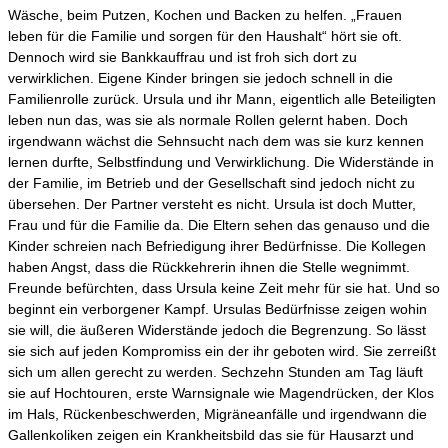
Wäsche, beim Putzen, Kochen und Backen zu helfen. „Frauen
leben für die Familie und sorgen für den Haushalt“ hört sie oft.
Dennoch wird sie Bankkauffrau und ist froh sich dort zu
verwirklichen. Eigene Kinder bringen sie jedoch schnell in die
Familienrolle zurück. Ursula und ihr Mann, eigentlich alle Beteiligten
leben nun das, was sie als normale Rollen gelernt haben. Doch
irgendwann wächst die Sehnsucht nach dem was sie kurz kennen
lernen durfte, Selbstfindung und Verwirklichung. Die Widerstände in
der Familie, im Betrieb und der Gesellschaft sind jedoch nicht zu
übersehen. Der Partner versteht es nicht. Ursula ist doch Mutter,
Frau und für die Familie da. Die Eltern sehen das genauso und die
Kinder schreien nach Befriedigung ihrer Bedürfnisse. Die Kollegen
haben Angst, dass die Rückkehrerin ihnen die Stelle wegnimmt.
Freunde befürchten, dass Ursula keine Zeit mehr für sie hat. Und so
beginnt ein verborgener Kampf. Ursulas Bedürfnisse zeigen wohin
sie will, die äußeren Widerstände jedoch die Begrenzung. So lässt
sie sich auf jeden Kompromiss ein der ihr geboten wird. Sie zerreißt
sich um allen gerecht zu werden. Sechzehn Stunden am Tag läuft
sie auf Hochtouren, erste Warnsignale wie Magendrücken, der Klos
im Hals, Rückenbeschwerden, Migräneanfälle und irgendwann die
Gallenkoliken zeigen ein Krankheitsbild das sie für Hausarzt und