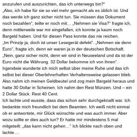
anzurufen und auszurichten, das ich unterwegs bin?“
„Also, ich habe für sie so viel mehr gemacht als es üblich ist. Und
das werde ich ganz sicher nicht tun. Sie müssen das Dokument
noch bezahlen“, teilte er noch mit… „Nehmen sie Visa?“ fragte ich,
denn mittlerweile war mir eingefallen, ich konnte ja kaum noch
Bargeld haben. Und für diesen Pass konnte das nie reichen.
„Im Prinzip ja, doch ist unser Lesegerät defekt“. „Nehmen sie denn
Euro“, fragte ich, denn wir waren ja in der deutschen Botschaft.
„Nein, ganz sicher nicht, denn wir sind in Neuseeland und da ist der
Euro nicht die Währung. 32 Dollar bekomme ich von ihnen“.
Irgendwie wunderte ich mich selbst über meine Ruhe und das ich
selbst bei dieser Oberlehrerhaften Verhaltensweise gelassen blieb.
Also nahm ich meinen Geldbeutel und zog mein Bargeld heraus und
hatte 30 Dollar in Scheinen. Ich nahm den Rest Münzen. Und – ein
2 Dollar Stück. Rest 40 Cent.
Ich lachte und wusste, dass das schon sehr durchgeknallt war. Ich
bedankte mich freundlich bei dem Beamten. Ich weiß nicht einmal
ob er antwortete, mir Glück wünschte und was auch immer. Aber
wozu sollte er dies auch tun? Er hatte mir mindestens 5 mal
mitgeteilt: „das kann nicht gehen…“ Ich blickte nach oben und
lachte….