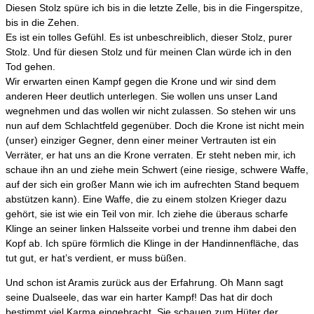
Diesen Stolz spüre ich bis in die letzte Zelle, bis in die Fingerspitze,
bis in die Zehen.
Es ist ein tolles Gefühl. Es ist unbeschreiblich, dieser Stolz, purer
Stolz. Und für diesen Stolz und für meinen Clan würde ich in den
Tod gehen.
Wir erwarten einen Kampf gegen die Krone und wir sind dem
anderen Heer deutlich unterlegen. Sie wollen uns unser Land
wegnehmen und das wollen wir nicht zulassen. So stehen wir uns
nun auf dem Schlachtfeld gegenüber. Doch die Krone ist nicht mein
(unser) einziger Gegner, denn einer meiner Vertrauten ist ein
Verräter, er hat uns an die Krone verraten. Er steht neben mir, ich
schaue ihn an und ziehe mein Schwert (eine riesige, schwere Waffe,
auf der sich ein großer Mann wie ich im aufrechten Stand bequem
abstützen kann). Eine Waffe, die zu einem stolzen Krieger dazu
gehört, sie ist wie ein Teil von mir. Ich ziehe die überaus scharfe
Klinge an seiner linken Halsseite vorbei und trenne ihm dabei den
Kopf ab. Ich spüre förmlich die Klinge in der Handinnenfläche, das
tut gut, er hat’s verdient, er muss büßen.
Und schon ist Aramis zurück aus der Erfahrung. Oh Mann sagt
seine Dualseele, das war ein harter Kampf! Das hat dir doch
bestimmt viel Karma eingebracht. Sie schauen zum Hüter der