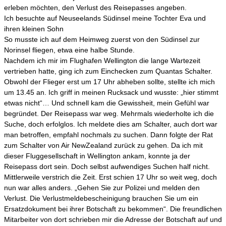
erleben möchten, den Verlust des Reisepasses angeben.
Ich besuchte auf Neuseelands Südinsel meine Tochter Eva und
ihren kleinen Sohn
So musste ich auf dem Heimweg zuerst von den Südinsel zur
Norinsel fliegen, etwa eine halbe Stunde.
Nachdem ich mir im Flughafen Wellington die lange Wartezeit
vertrieben hatte, ging ich zum Einchecken zum Quantas Schalter.
Obwohl der Flieger erst um 17 Uhr abheben sollte, stellte ich mich
um 13.45 an. Ich griff in meinen Rucksack und wusste: „hier stimmt
etwas nicht“… Und schnell kam die Gewissheit, mein Gefühl war
begründet. Der Reisepass war weg. Mehrmals wiederholte ich die
Suche, doch erfolglos. Ich meldete dies am Schalter, auch dort war
man betroffen, empfahl nochmals zu suchen. Dann folgte der Rat
zum Schalter von Air NewZealand zurück zu gehen. Da ich mit
dieser Fluggesellschaft in Wellington ankam, konnte ja der
Reisepass dort sein. Doch selbst aufwendiges Suchen half nicht.
Mittlerweile verstrich die Zeit. Erst schien 17 Uhr so weit weg, doch
nun war alles anders. „Gehen Sie zur Polizei und melden den
Verlust. Die Verlustmeldebescheinigung brauchen Sie um ein
Ersatzdokument bei ihrer Botschaft zu bekommen“. Die freundlichen
Mitarbeiter von dort schrieben mir die Adresse der Botschaft auf und