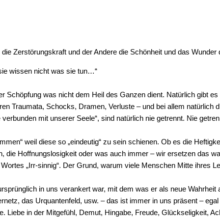
ur die Zerstörungskraft und der Andere die Schönheit und das Wunde
ie wissen nicht was sie tun…“
r Schöpfung was nicht dem Heil des Ganzen dient. Natürlich gibt es v
gehören Traumata, Schocks, Dramen, Verluste – und bei allem natürlich 
 verbunden mit unserer Seele“, sind natürlich nie getrennt. Nie getre
mmen“ weil diese so „eindeutig“ zu sein schienen. Ob es die Heftig
n, die Hoffnungslosigkeit oder was auch immer – wir ersetzen das w
es Wortes „Irr-sinnig“. Der Grund, warum viele Menschen Mitte ihre
 ursprünglich in uns verankert war, mit dem was er als neue Wahrhei
netz, das Urquantenfeld, usw. – das ist immer in uns präsent – egal wi
iebe. Liebe in der Mitgefühl, Demut, Hingabe, Freude, Glückseligkeit