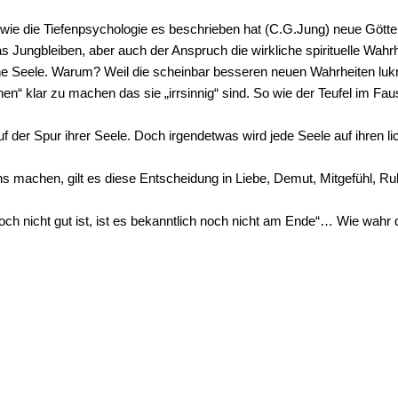
, wie die Tiefenpsychologie es beschrieben hat (C.G.Jung) neue Götter
as Jungbleiben, aber auch der Anspruch die wirkliche spirituelle Wah
ine Seele. Warum? Weil die scheinbar besseren neuen Wahrheiten lu
n“ klar zu machen das sie „irrsinnig“ sind. So wie der Teufel im Faus
uf der Spur ihrer Seele. Doch irgendetwas wird jede Seele auf ihren li
ins machen, gilt es diese Entscheidung in Liebe, Demut, Mitgefühl, 
ch nicht gut ist, ist es bekanntlich noch nicht am Ende“… Wie wahr di