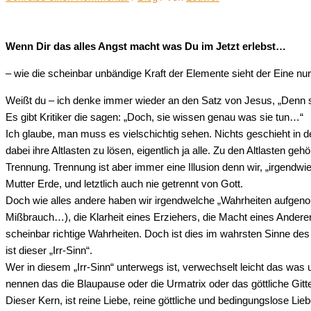
Wenn Dir das alles Angst macht was Du im Jetzt erlebst…
– wie die scheinbar unbändige Kraft der Elemente sieht der Eine n
Weißt du – ich denke immer wieder an den Satz von Jesus, „Denn s
Es gibt Kritiker die sagen: „Doch, sie wissen genau was sie tun…“
Ich glaube, man muss es vielschichtig sehen. Nichts geschieht in de
dabei ihre Altlasten zu lösen, eigentlich ja alle. Zu den Altlasten 
Trennung. Trennung ist aber immer eine Illusion denn wir, „irgendwie
Mutter Erde, und letztlich auch nie getrennt von Gott.
Doch wie alles andere haben wir irgendwelche „Wahrheiten aufgeno
Mißbrauch…), die Klarheit eines Erziehers, die Macht eines Andere
scheinbar richtige Wahrheiten. Doch ist dies im wahrsten Sinne d
ist dieser „Irr-Sinn“.
Wer in diesem „Irr-Sinn“ unterwegs ist, verwechselt leicht das was
nennen das die Blaupause oder die Urmatrix oder das göttliche Gitter
Dieser Kern, ist reine Liebe, reine göttliche und bedingungslose L