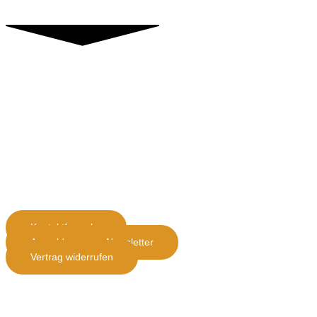
Kontakt
Horst Leuwer
Kapellenstrasse 3
54578 Loogh
E- Mail: info(at)rückführungstherapie-leuwer.de
Kontaktformular
Anmeldung zum Newsletter
Vertrag widerrufen
Telefon : 06593-9020