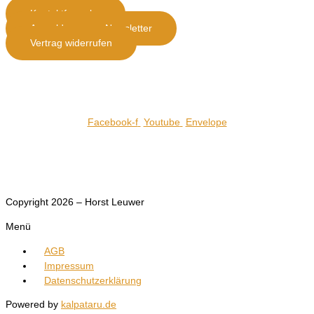
Kontaktformular
Anmeldung zum Newsletter
Vertrag widerrufen
Telefon : 06593-9020
Facebook-f
Youtube
Envelope
Alle Preise inkl. MwSt. (zzgl.Versand)
Copyright 2026 – Horst Leuwer
Menü
AGB
Impressum
Datenschutzerklärung
Powered by
kalpataru.de