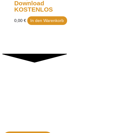
Download
KOSTENLOS
0,00
€
In den Warenkorb
Kontakt
Horst Leuwer
Kapellenstrasse 3
54578 Loogh
E- Mail: info(at)rückführungstherapie-leuwer.de